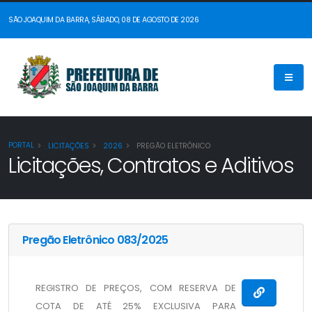
SÃO JOAQUIM DA BARRA, SÁBADO, 08 DE AGOSTO DE 2026
PORTAL
LICITAÇÕES
2026
PREGÃO ELETRÔNICO
Licitações, Contratos e Aditivos
Pregão Eletrônico 083/2025
REGISTRO DE PREÇOS, COM RESERVA DE
COTA DE ATÉ 25% EXCLUSIVA PARA