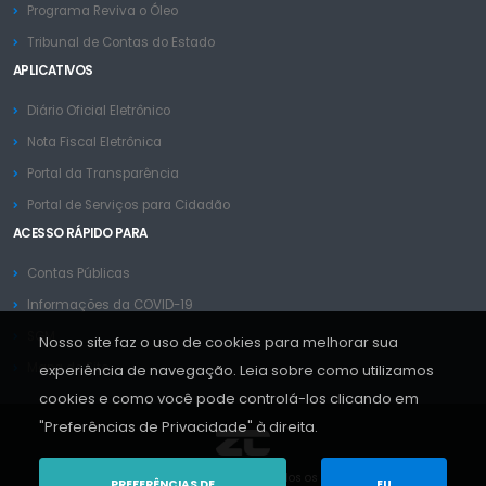
Programa Reviva o Óleo
Tribunal de Contas do Estado
APLICATIVOS
Diário Oficial Eletrônico
Nota Fiscal Eletrônica
Portal da Transparência
Portal de Serviços para Cidadão
ACESSO RÁPIDO PARA
Contas Públicas
Informações da COVID-19
SGM
Nosso site faz o uso de cookies para melhorar sua
Mapa do Site
experiência de navegação. Leia sobre como utilizamos
cookies e como você pode controlá-los clicando em
"Preferências de Privacidade" à direita.
Copyright © ZC Sistemas 2013-2026. Todos os Direitos Reservados.
PREFERÊNCIAS DE
EU