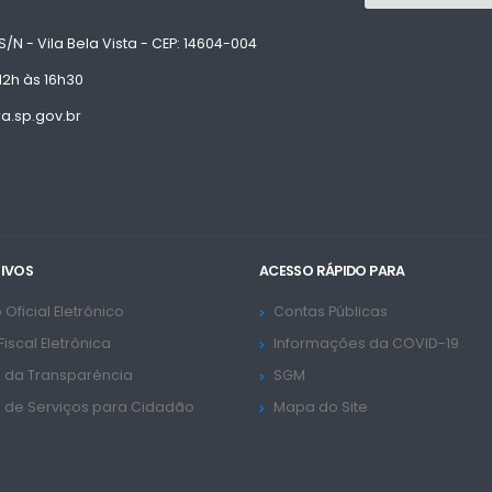
S/N - Vila Bela Vista - CEP: 14604-004
12h às 16h30
.sp.gov.br
TIVOS
ACESSO RÁPIDO PARA
 Oficial Eletrônico
Contas Públicas
Fiscal Eletrônica
Informações da COVID-19
l da Transparência
SGM
l de Serviços para Cidadão
Mapa do Site