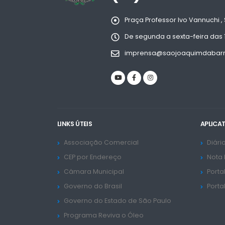
Praça Professor Ivo Vannuchi , 
De segunda a sexta-feira das 
imprensa@saojoaquimdabarra
LINKS ÚTEIS
APLICA
Associação Comercial
Diário
CEP por Endereço
Nota 
Câmara Municipal
Porta
Governo do Brasil
Porta
Governo do Estado de São Paulo
Programa Reviva o Óleo