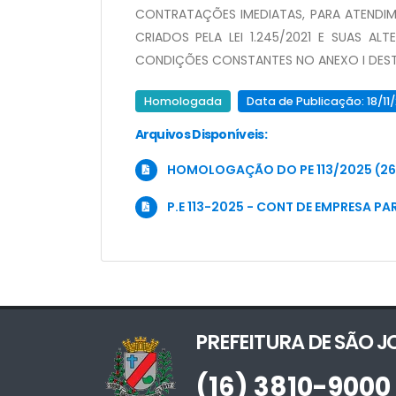
CONTRATAÇÕES IMEDIATAS, PARA ATENDI
CRIADOS PELA LEI 1.245/2021 E SUAS 
CONDIÇÕES CONSTANTES NO ANEXO I DESTE
Homologada
Data de Publicação: 18/11
Arquivos Disponíveis:
HOMOLOGAÇÃO DO PE 113/2025 (26
P.E 113-2025 - CONT DE EMPRESA P
PREFEITURA DE SÃO 
(16) 3810-9000