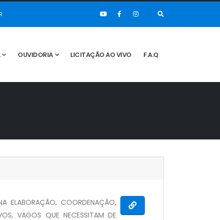
R
A
OUVIDORIA
LICITAÇÃO AO VIVO
F.A.Q
 NA ELABORAÇÃO, COORDENAÇÃO,
VOS, VAGOS QUE NECESSITAM DE