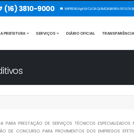
(16) 3810-9000
IMPRENSA@SAOJOAQUIMDABARRA.SP.GOV.B
A PREFEITURA
SERVIÇOS
DIÁRIO OFICIAL
TRANSPARÊNCI
itivos
DA PARA PRESTAÇÃO DE SERVIÇOS TÉCNICOS ESPECIALIZADOS
ÇÃO DE CONCURSO PARA PROVIMENTOS DOS EMPREGOS EFETI