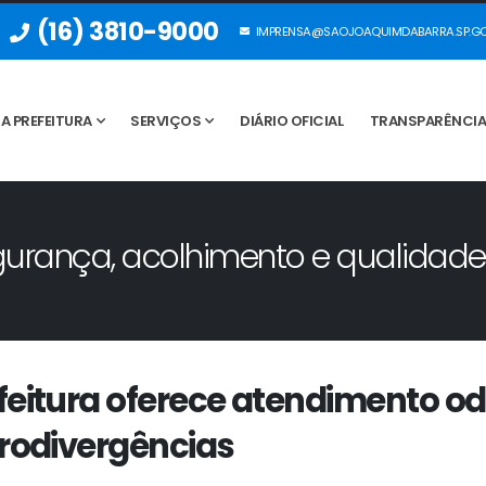
(16) 3810-9000
IMPRENSA@SAOJOAQUIMDABARRA.SP.GO
A PREFEITURA
SERVIÇOS
DIÁRIO OFICIAL
TRANSPARÊNCI
gurança, acolhimento e qualidade
feitura oferece atendimento od
urodivergências