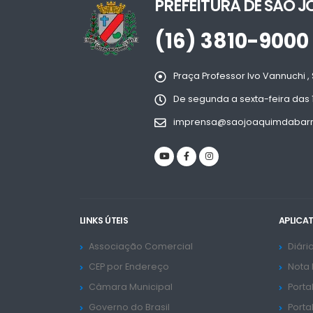
PREFEITURA DE SÃO 
(16) 3810-9000
Praça Professor Ivo Vannuchi , 
De segunda a sexta-feira das 
imprensa@saojoaquimdabarra
LINKS ÚTEIS
APLICA
Associação Comercial
Diário
CEP por Endereço
Nota 
Câmara Municipal
Porta
Governo do Brasil
Porta