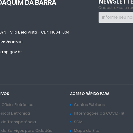
NEWSLETT
JOAQUIM DA BARRA
Cadastre-se e re
S/N - Vila Bela Vista - CEP: 14604-004
12h às 16h30
.sp.gov.br
TIVOS
ACESSO RÁPIDO PARA
 Oficial Eletrônico
Contas Públicas
Fiscal Eletrônica
Informações da COVID-19
l da Transparência
SGM
l de Serviços para Cidadão
Mapa do Site