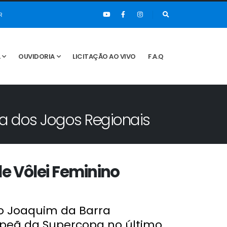
R
A
OUVIDORIA
LICITAÇÃO AO VIVO
F.A.Q
ta dos Jogos Regionais
e Vôlei Feminino
ão Joaquim da Barra
mpeã da Supercopa no último