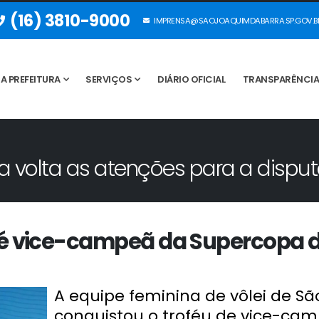
(16) 3810-9000
IMPRENSA@SAOJOAQUIMDABARRA.SP.GOV.B
A PREFEITURA
SERVIÇOS
DIÁRIO OFICIAL
TRANSPARÊNCI
a volta as atenções para a dispu
é vice-campeã da Supercopa d
A equipe feminina de vôlei de S
conquistou o troféu de vice-ca