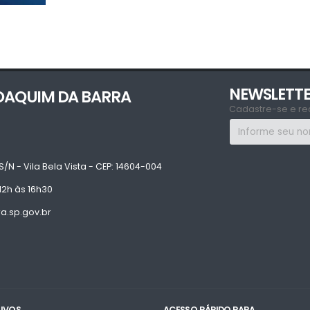
NEWSLETT
JOAQUIM DA BARRA
Cadastre-se e re
S/N - Vila Bela Vista - CEP: 14604-004
12h às 16h30
.sp.gov.br
TIVOS
ACESSO RÁPIDO PARA