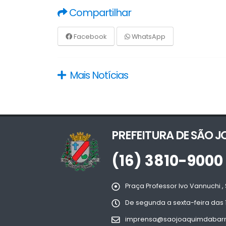
Compartilhar
Facebook
WhatsApp
Mais Notícias
PREFEITURA DE SÃO 
(16) 3810-9000
Praça Professor Ivo Vannuchi , 
De segunda a sexta-feira das 
imprensa@saojoaquimdabarra