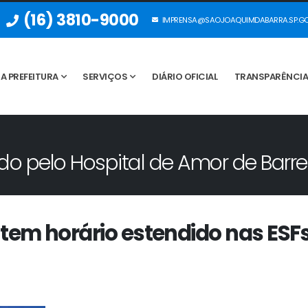
(16) 3810-9000
IMPRENSA@SAOJOAQUIMDABARRA.SP.GO
A PREFEITURA
SERVIÇOS
DIÁRIO OFICIAL
TRANSPARÊNCI
do pelo Hospital de Amor de Barre
 tem horário estendido nas ESF