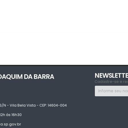
NEWSLETT
JOAQUIM DA BARRA
Cadastre-se e re
S/N - Vila Bela Vista - CEP: 14604-004
12h às 16h30
.sp.gov.br