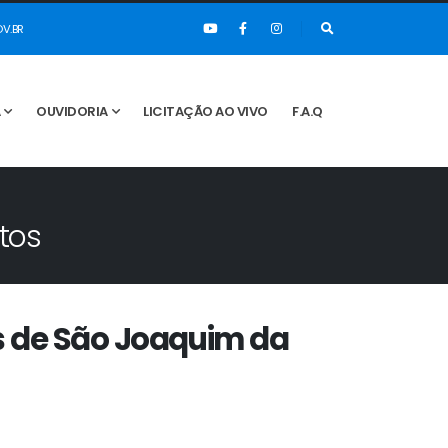
V.BR
A
OUVIDORIA
LICITAÇÃO AO VIVO
F.A.Q
tos
s de São Joaquim da