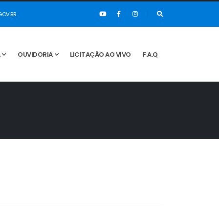
OV.BR
A
OUVIDORIA
LICITAÇÃO AO VIVO
F.A.Q