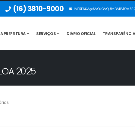
(16) 3810-9000
IMPRENSA@SAOJOAQUIMDABARRA.SP.G
A PREFEITURA
SERVIÇOS
DIÁRIO OFICIAL
TRANSPARÊNCI
 LOA 2025
rios.