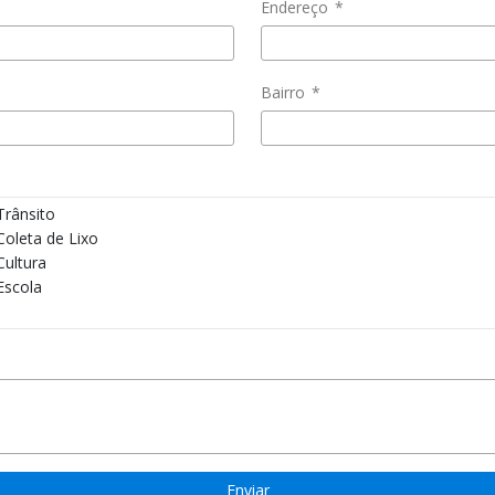
Endereço
*
Bairro
*
Trânsito
Coleta de Lixo
Cultura
Escola
Enviar