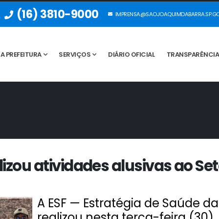
(16) 3810-9000
IMPRENSA@SAOJOAQUIMDABARRA.SP.GO
A PREFEITURA
SERVIÇOS
DIÁRIO OFICIAL
TRANSPARÊNCI
ealizou atividades alusivas ao 
A ESF — Estratégia de Saúde da 
realizou nesta terça-feira (30)