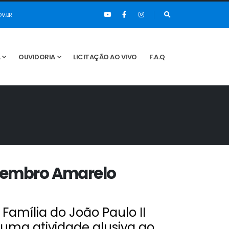
V.BR
A
OUVIDORIA
LICITAÇÃO AO VIVO
F.A.Q
Setembro Amarelo
Família do João Paulo II
, uma atividade alusiva ao