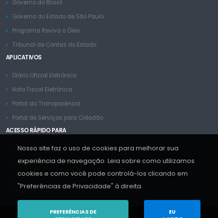
Governo do Brasil
Governo do Estado de São Paulo
Programa Reviva o Óleo
Tribunal de Contas do Estado
APLICATIVOS
Diário Oficial Eletrônico
Nota Fiscal Eletrônica
Portal da Transparência
Portal de Serviços para Cidadão
ACESSO RÁPIDO PARA
Nosso site faz o uso de cookies para melhorar sua
Contas Públicas
experiência de navegação. Leia sobre como utilizamos
Informações da COVID-19
cookies e como você pode controlá-los clicando em
SGM
"Preferências de Privacidade" à direita.
Mapa do Site
PREFERÊNCIAS DE
EU