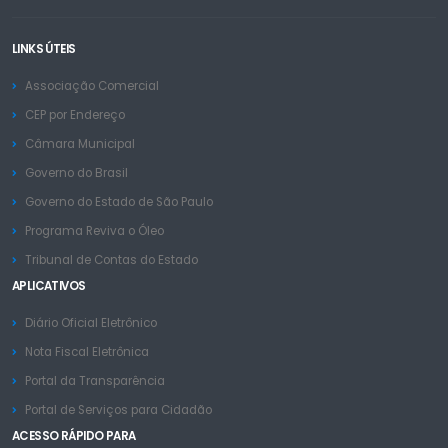
LINKS ÚTEIS
Associação Comercial
CEP por Endereço
Câmara Municipal
Governo do Brasil
Governo do Estado de São Paulo
Programa Reviva o Óleo
Tribunal de Contas do Estado
APLICATIVOS
Diário Oficial Eletrônico
Nota Fiscal Eletrônica
Portal da Transparência
Portal de Serviços para Cidadão
ACESSO RÁPIDO PARA