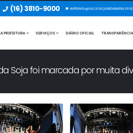
(16) 3810-9000
IMPRENSA@SAOJOAQUIMDABARRA.SP.GO
A PREFEITURA
SERVIÇOS
DIÁRIO OFICIAL
TRANSPARÊNCI
da Soja foi marcada por muita di