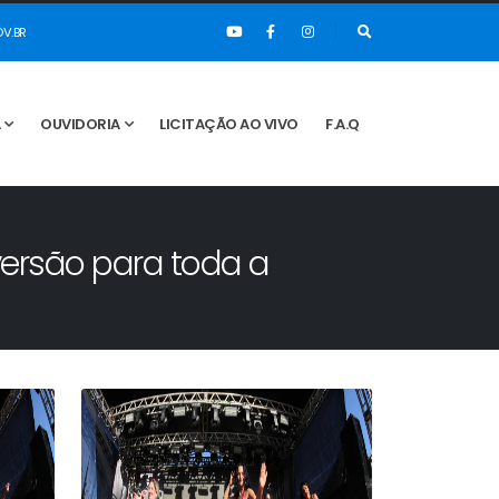
V.BR
A
OUVIDORIA
LICITAÇÃO AO VIVO
F.A.Q
versão para toda a